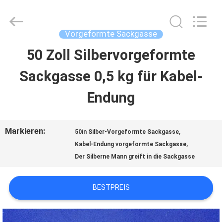
Helical
Line
Products
Co.,
Vorgeformte Sackgasse
Ltd..
All
50 Zoll Silbervorgeformte
HAUS
Rights
Reserved.
Sackgasse 0,5 kg für Kabel-
PRODUKTE
Endung
ÜBER
Markieren:
,
50in Silber-Vorgeformte Sackgasse
,
UNS
Kabel-Endung vorgeformte Sackgasse
Der Silberne Mann greift in die Sackgasse
FABRIK-
BESTPREIS
AUSFLUG