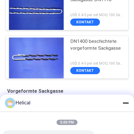
US$ 0.4-5 per set MOQ:100 Sätze
KONTAKT
DN1400 beschichtete
vorgeformte Sackgasse
US$ 0.4-5 per set MOQ:100 Sätze
KONTAKT
Vorgeformte Sackgasse
Helical
ACSR isolierte Leiter, den DN1211 Sackgasse vorformte
Vorgeformte linke Hand EHS 4.7mm 3/16 Guy Grip Dead End
5:00 PM
Schraubenartiges 95% RTS OPGW ONY0780 formte