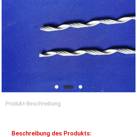
QUALITÄTSKONTROLLE
TRETEN
SIE
MIT
UNS
IN
VERBINDUNG
Produkt-Beschreibung
FORDERN
Beschreibung des Produkts:
SIE EIN